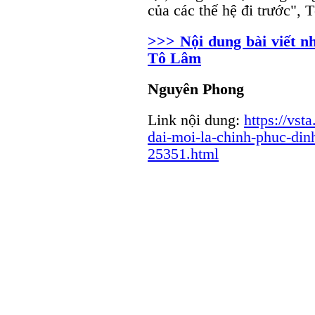
của các thế hệ đi trước", T
>>> Nội dung bài viết n
Tô Lâm
Nguyên Phong
Link nội dung:
https://vst
dai-moi-la-chinh-phuc-di
25351.html