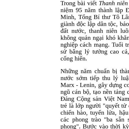
Trong bài viết
Thanh niên 
niệm 95 năm thành lập 
Minh, Tổng Bí thư Tô Lâm
giành độc lập dân tộc, bả
đất nước, thanh niên luô
không quản ngại khó khăn,
nghiệp cách mạng. Tuổi tr
sử bằng lý tưởng cao cả
cống hiến.
Những năm chuẩn bị thàn
nước sớm tiếp thu lý lu
Marx - Lenin, gây dựng cơ
ngũ cán bộ, tạo nền tảng c
Đảng Cộng sản Việt Nam.
trẻ là lớp người "quyết tử
chiến hào, tuyến lửa, hậ
các phong trào "ba sẵn
phong". Bước vào thời kỳ 