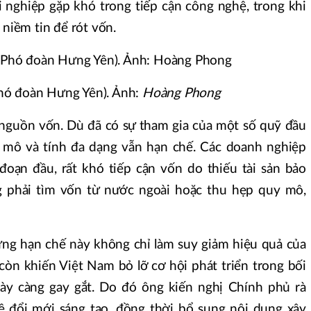
 nghiệp gặp khó trong tiếp cận công nghệ, trong khi
 niềm tin để rót vốn.
hó đoàn Hưng Yên). Ảnh:
Hoàng Phong
nguồn vốn. Dù đã có sự tham gia của một số quỹ đầu
y mô và tính đa dạng vẫn hạn chế. Các doanh nghiệp
 đoạn đầu, rất khó tiếp cận vốn do thiếu tài sản bảo
 phải tìm vốn từ nước ngoài hoặc thu hẹp quy mô,
ng hạn chế này không chỉ làm suy giảm hiệu quả của
còn khiến Việt Nam bỏ lỡ cơ hội phát triển trong bối
ày càng gay gắt. Do đó ông kiến nghị Chính phủ rà
về đổi mới sáng tạo, đồng thời bổ sung nội dung xây