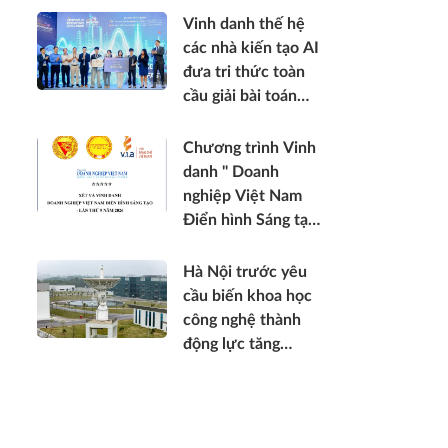
Vinh danh thế hệ
các nhà kiến tạo AI
đưa tri thức toàn
cầu giải bài toán
thực tế Việt Nam
2026
Chương trình Vinh
danh " Doanh
nghiệp Việt Nam
Điển hình Sáng tạo
- lần thứ 9 năm
2026 "
Hà Nội trước yêu
cầu biến khoa học
công nghệ thành
động lực tăng
trưởng mới