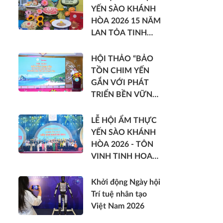
YẾN SÀO KHÁNH
HÒA 2026 15 NĂM
LAN TỎA TINH
HOA DI SẢN VIỆT
HỘI THẢO “BẢO
TỒN CHIM YẾN
GẮN VỚI PHÁT
TRIỂN BỀN VỮNG
THƯƠNG HIỆU
YẾN SÀO KHÁNH
LỄ HỘI ẨM THỰC
HÒA”
YẾN SÀO KHÁNH
HÒA 2026 - TÔN
VINH TINH HOA
DI SẢN VIỆT
Khởi động Ngày hội
Trí tuệ nhân tạo
Việt Nam 2026