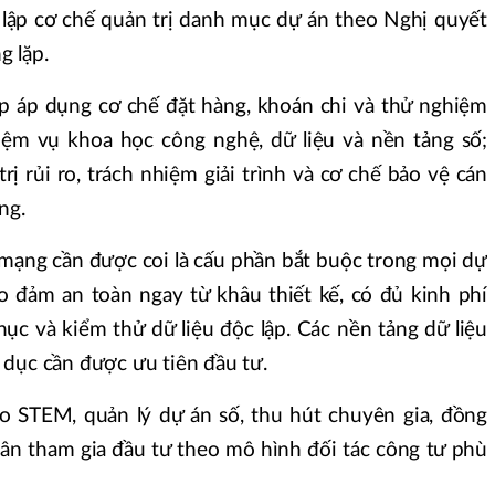
t lập cơ chế quản trị danh mục dự án theo Nghị quyết
g lặp.
p áp dụng cơ chế đặt hàng, khoán chi và thử nghiệm
iệm vụ khoa học công nghệ, dữ liệu và nền tảng số;
rị rủi ro, trách nhiệm giải trình và cơ chế bảo vệ cán
ng.
mạng cần được coi là cấu phần bắt buộc trong mọi dự
o đảm an toàn ngay từ khâu thiết kế, có đủ kinh phí
phục và kiểm thử dữ liệu độc lập. Các nền tảng dữ liệu
áo dục cần được ưu tiên đầu tư.
o STEM, quản lý dự án số, thu hút chuyên gia, đồng
ân tham gia đầu tư theo mô hình đối tác công tư phù