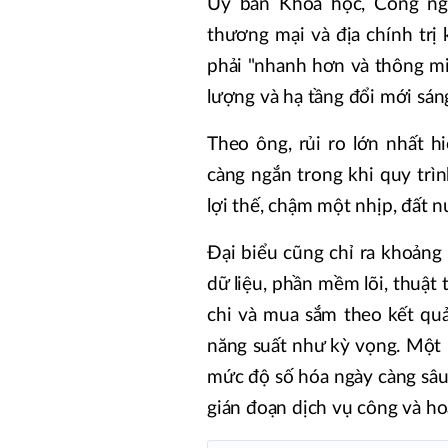
Ủy ban Khoa học, Công ngh
thương mại và địa chính tr
phải "nhanh hơn và thông min
lượng và hạ tầng đổi mới sán
Theo ông, rủi ro lớn nhất 
càng ngắn trong khi quy trì
lợi thế, chậm một nhịp, đất nư
Đại biểu cũng chỉ ra khoảng 
dữ liệu, phần mềm lõi, thuật 
chi và mua sắm theo kết quả,
năng suất như kỳ vọng. Một r
mức độ số hóa ngày càng sâu
gián đoạn dịch vụ công và ho