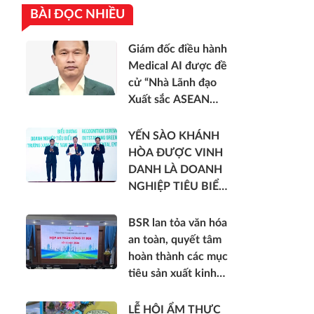
BÀI ĐỌC NHIỀU
Giám đốc điều hành
Medical AI được đề
cử “Nhà Lãnh đạo
Xuất sắc ASEAN
2026”
YẾN SÀO KHÁNH
HÒA ĐƯỢC VINH
DANH LÀ DOANH
NGHIỆP TIÊU BIỂU
VỀ NĂNG LƯỢNG
MÔI TRƯỜNG
BSR lan tỏa văn hóa
XANH VIỆT NAM
an toàn, quyết tâm
hoàn thành các mục
tiêu sản xuất kinh
doanh 6 tháng cuối
năm 2026
LỄ HỘI ẨM THỰC