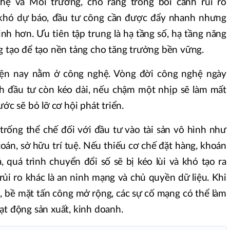
ệ và Môi trường, cho rằng trong bối cảnh rủi ro
ị khó dự báo, đầu tư công cần được đẩy nhanh nhưng
h hơn. Ưu tiên tập trung là hạ tầng số, hạ tầng năng
g tạo để tạo nền tảng cho tăng trưởng bền vững.
hiện nay nằm ở công nghệ. Vòng đời công nghệ ngày
nh đầu tư còn kéo dài, nếu chậm một nhịp sẽ làm mất
ớc sẽ bỏ lỡ cơ hội phát triển.
trống thể chế đối với đầu tư vào tài sản vô hình như
toán, sở hữu trí tuệ. Nếu thiếu cơ chế đặt hàng, khoán
 quá trình chuyển đổi số sẽ bị kéo lùi và khó tạo ra
ủi ro khác là an ninh mạng và chủ quyền dữ liệu. Khi
, bề mặt tấn công mở rộng, các sự cố mạng có thể làm
ạt động sản xuất, kinh doanh.