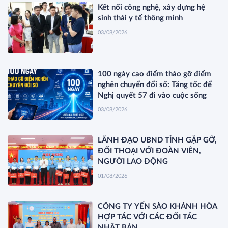
Kết nối công nghệ, xây dựng hệ
sinh thái y tế thông minh
03/08/2026
100 ngày cao điểm tháo gỡ điểm
nghẽn chuyển đổi số: Tăng tốc để
Nghị quyết 57 đi vào cuộc sống
03/08/2026
LÃNH ĐẠO UBND TỈNH GẶP GỠ,
ĐỐI THOẠI VỚI ĐOÀN VIÊN,
NGƯỜI LAO ĐỘNG
01/08/2026
CÔNG TY YẾN SÀO KHÁNH HÒA
HỢP TÁC VỚI CÁC ĐỐI TÁC
NHẬT BẢN