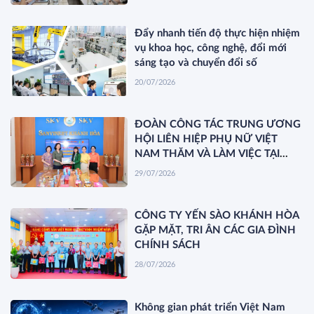
Đẩy nhanh tiến độ thực hiện nhiệm
vụ khoa học, công nghệ, đổi mới
sáng tạo và chuyển đổi số
20/07/2026
ĐOÀN CÔNG TÁC TRUNG ƯƠNG
HỘI LIÊN HIỆP PHỤ NỮ VIỆT
NAM THĂM VÀ LÀM VIỆC TẠI
YẾN SÀO KHÁNH HÒA
29/07/2026
CÔNG TY YẾN SÀO KHÁNH HÒA
GẶP MẶT, TRI ÂN CÁC GIA ĐÌNH
CHÍNH SÁCH
28/07/2026
Không gian phát triển Việt Nam