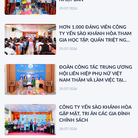
29/07/2026
HƠN 1.000 ĐẢNG VIÊN CÔNG
TY YẾN SÀO KHÁNH HÒA THAM
GIA HỌC TẬP, QUÁN TRIỆT NGHỊ
QUYẾT HỘI NGHỊ TRUNG ƯƠNG
29/07/2026
3 KHÓA XIV
ĐOÀN CÔNG TÁC TRUNG ƯƠNG
HỘI LIÊN HIỆP PHỤ NỮ VIỆT
NAM THĂM VÀ LÀM VIỆC TẠI
YẾN SÀO KHÁNH HÒA
29/07/2026
CÔNG TY YẾN SÀO KHÁNH HÒA
GẶP MẶT, TRI ÂN CÁC GIA ĐÌNH
CHÍNH SÁCH
28/07/2026