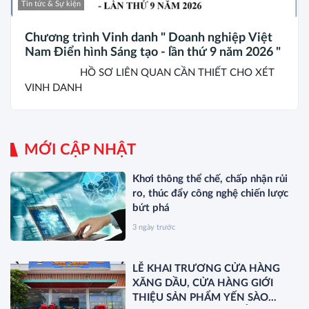
Tin tức & Sự kiện
Chương trình Vinh danh " Doanh nghiệp Việt
Nam Điển hình Sáng tạo - lần thứ 9 năm 2026 "
HỒ SƠ LIÊN QUAN CẦN THIẾT CHO XÉT
VINH DANH
MỚI CẬP NHẬT
Khơi thông thể chế, chấp nhận rủi
ro, thúc đẩy công nghệ chiến lược
bứt phá
3 ngày trước
LỄ KHAI TRƯƠNG CỬA HÀNG
XĂNG DẦU, CỬA HÀNG GIỚI
THIỆU SẢN PHẨM YẾN SÀO