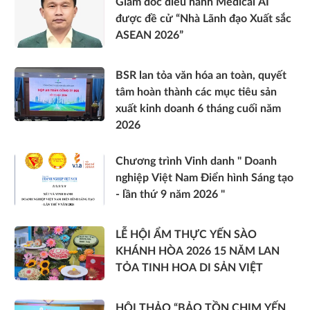
Giám đốc điều hành Medical AI
được đề cử “Nhà Lãnh đạo Xuất sắc
ASEAN 2026”
BSR lan tỏa văn hóa an toàn, quyết
tâm hoàn thành các mục tiêu sản
xuất kinh doanh 6 tháng cuối năm
2026
Chương trình Vinh danh " Doanh
nghiệp Việt Nam Điển hình Sáng tạo
- lần thứ 9 năm 2026 "
LỄ HỘI ẨM THỰC YẾN SÀO
KHÁNH HÒA 2026 15 NĂM LAN
TỎA TINH HOA DI SẢN VIỆT
HỘI THẢO “BẢO TỒN CHIM YẾN