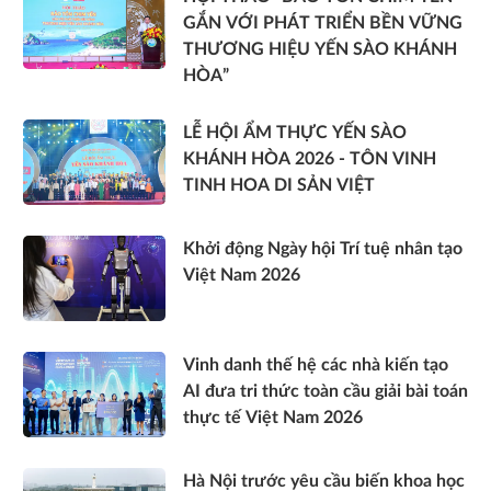
GẮN VỚI PHÁT TRIỂN BỀN VỮNG
THƯƠNG HIỆU YẾN SÀO KHÁNH
HÒA”
LỄ HỘI ẨM THỰC YẾN SÀO
KHÁNH HÒA 2026 - TÔN VINH
TINH HOA DI SẢN VIỆT
Khởi động Ngày hội Trí tuệ nhân tạo
Việt Nam 2026
Vinh danh thế hệ các nhà kiến tạo
AI đưa tri thức toàn cầu giải bài toán
thực tế Việt Nam 2026
Hà Nội trước yêu cầu biến khoa học