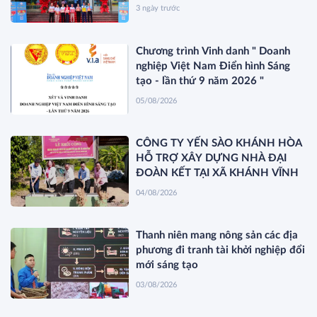
KHÁNH HÒA VÀ RA MẮT SẢN
3 ngày trước
PHẨM MỚI SANEST/SANVINEST
SVN79
Chương trình Vinh danh " Doanh
nghiệp Việt Nam Điển hình Sáng
tạo - lần thứ 9 năm 2026 "
05/08/2026
CÔNG TY YẾN SÀO KHÁNH HÒA
HỖ TRỢ XÂY DỰNG NHÀ ĐẠI
ĐOÀN KẾT TẠI XÃ KHÁNH VĨNH
04/08/2026
Thanh niên mang nông sản các địa
phương đi tranh tài khởi nghiệp đổi
mới sáng tạo
03/08/2026