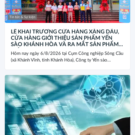
Tin tức & Sự kiện
LỄ KHAI TRƯƠNG CỬA HÀNG XĂNG DẦU,
CỬA HÀNG GIỚI THIỆU SẢN PHẨM YẾN
SÀO KHÁNH HÒA VÀ RA MẮT SẢN PHẨM
MỚI SANEST/SANVINEST SVN79
Hôm nay ngày 6/8/2026 tại Cụm Công nghiệp Sông Cầu
(xã Khánh Vĩnh, tỉnh Khánh Hòa), Công ty Yến sào...