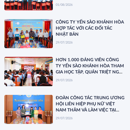
01/08/2026
CÔNG TY YẾN SÀO KHÁNH HÒA
HỢP TÁC VỚI CÁC ĐỐI TÁC
NHẬT BẢN
29/07/2026
HƠN 1.000 ĐẢNG VIÊN CÔNG
TY YẾN SÀO KHÁNH HÒA THAM
GIA HỌC TẬP, QUÁN TRIỆT NGHỊ
QUYẾT HỘI NGHỊ TRUNG ƯƠNG
29/07/2026
3 KHÓA XIV
ĐOÀN CÔNG TÁC TRUNG ƯƠNG
HỘI LIÊN HIỆP PHỤ NỮ VIỆT
NAM THĂM VÀ LÀM VIỆC TẠI
YẾN SÀO KHÁNH HÒA
29/07/2026