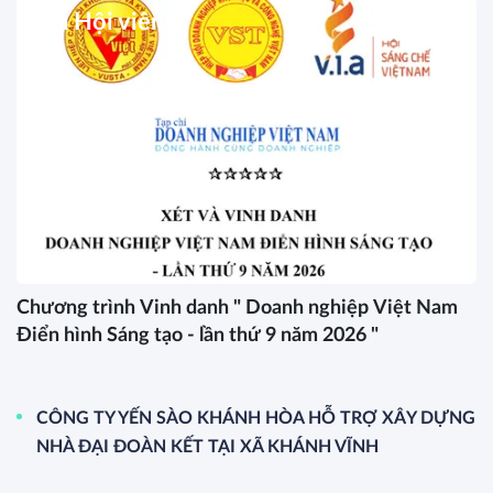
học công nghệ thành động lực tăng
trưởng mới
13/07/2026
YẾN SÀO KHÁNH HÒA ĐƯỢC
VINH DANH LÀ DOANH NGHIỆP
TIÊU BIỂU VỀ NĂNG LƯỢNG MÔI
TRƯỜNG XANH VIỆT NAM
09/07/2026
SUNSANEST * THƯƠNG HIỆU
MỚI, THÊM LỰA CHỌN CHO
NGƯỜI TIÊU DÙNG
06/07/2026
XEM THÊM
Tin báo chí