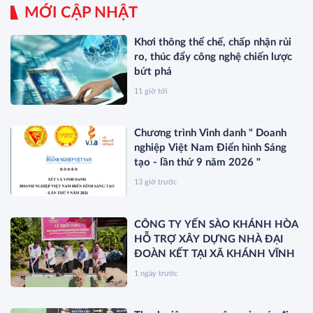
MỚI CẬP NHẬT
Khơi thông thể chế, chấp nhận rủi
ro, thúc đẩy công nghệ chiến lược
bứt phá
11 giờ tới
Chương trình Vinh danh " Doanh
nghiệp Việt Nam Điển hình Sáng
tạo - lần thứ 9 năm 2026 "
13 giờ trước
CÔNG TY YẾN SÀO KHÁNH HÒA
HỖ TRỢ XÂY DỰNG NHÀ ĐẠI
ĐOÀN KẾT TẠI XÃ KHÁNH VĨNH
1 ngày trước