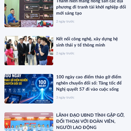
Thanh niên mang nông sản các địa
phương đi tranh tài khởi nghiệp đổi
mới sáng tạo
2 ngày trước
Kết nối công nghệ, xây dựng hệ
sinh thái y tế thông minh
2 ngày trước
100 ngày cao điểm tháo gỡ điểm
nghẽn chuyển đổi số: Tăng tốc để
Nghị quyết 57 đi vào cuộc sống
3 ngày trước
LÃNH ĐẠO UBND TỈNH GẶP GỠ,
ĐỐI THOẠI VỚI ĐOÀN VIÊN,
NGƯỜI LAO ĐỘNG