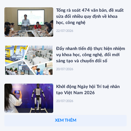
Tổng rà soát 474 văn bản, đề xuất
sửa đổi nhiều quy định về khoa
học, công nghệ
22/07/2026
Đẩy nhanh tiến độ thực hiện nhiệm
vụ khoa học, công nghệ, đổi mới
sáng tạo và chuyển đổi số
20/07/2026
Khởi động Ngày hội Trí tuệ nhân
tạo Việt Nam 2026
20/07/2026
SANEST KHÁNH HÒA TỰ HÀO
ĐẠT TOP 10 NHÃN HIỆU NỔI