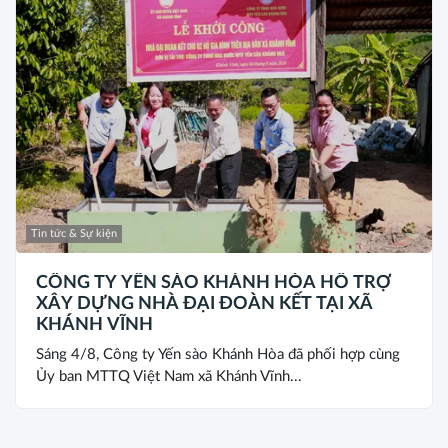
Tin tức & Sự kiện
CÔNG TY YẾN SÀO KHÁNH HÒA HỖ TRỢ
XÂY DỰNG NHÀ ĐẠI ĐOÀN KẾT TẠI XÃ
KHÁNH VĨNH
Sáng 4/8, Công ty Yến sào Khánh Hòa đã phối hợp cùng
Ủy ban MTTQ Việt Nam xã Khánh Vĩnh...