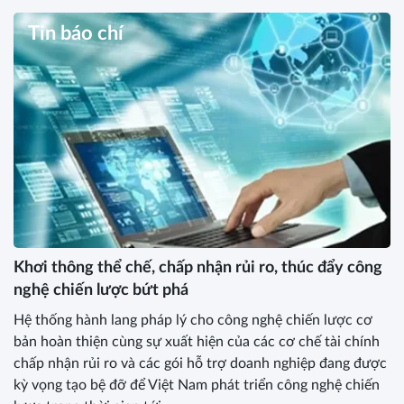
TIẾNG VIỆT NAM 2026
20/07/2026
LỄ HỘI ẨM THỰC YẾN SÀO
KHÁNH HÒA 2026 - TÔN VINH
TINH HOA DI SẢN VIỆT
17/07/2026
HỘI THẢO “BẢO TỒN CHIM YẾN
GẮN VỚI PHÁT TRIỂN BỀN
VỮNG THƯƠNG HIỆU YẾN SÀO
KHÁNH HÒA”
16/07/2026
LỄ HỘI ẨM THỰC YẾN SÀO
KHÁNH HÒA 2026 15 NĂM LAN
TỎA TINH HOA DI SẢN VIỆT
15/07/2026