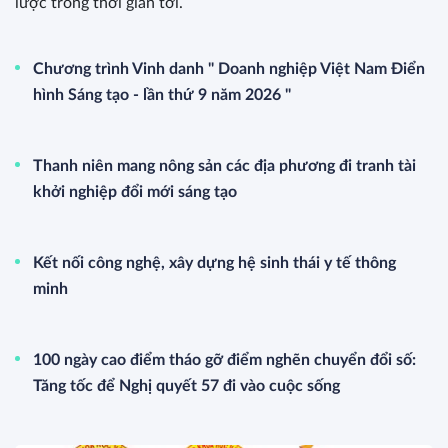
BSR lan tỏa văn hóa an toàn, quyết
tâm hoàn thành các mục tiêu sản
xuất kinh doanh 6 tháng cuối năm
2026
14/07/2026
'Hà Nội phải tiên phong xây dựng
nền kinh tế dựa trên tri thức, dữ
liệu, sáng tạo'
13/07/2026
Đề xuất hỗ trợ 50% lãi vay để
doanh nghiệp đổi mới công nghệ
13/07/2026
Hà Nội trước yêu cầu biến khoa