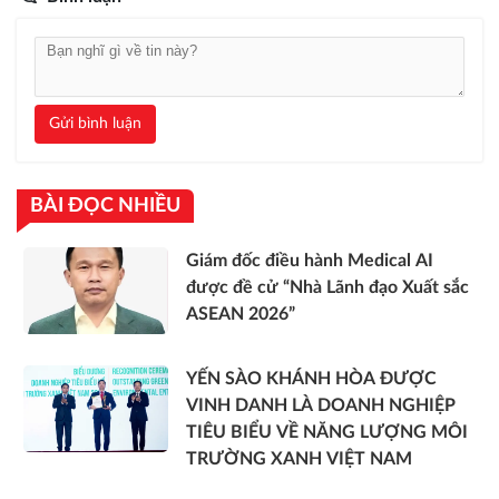
Gửi bình luận
BÀI ĐỌC NHIỀU
Giám đốc điều hành Medical AI
được đề cử “Nhà Lãnh đạo Xuất sắc
ASEAN 2026”
YẾN SÀO KHÁNH HÒA ĐƯỢC
VINH DANH LÀ DOANH NGHIỆP
TIÊU BIỂU VỀ NĂNG LƯỢNG MÔI
TRƯỜNG XANH VIỆT NAM