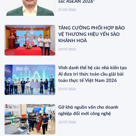
sắc ASEAN 2026”
27/07/2026
TĂNG CƯỜNG PHỐI HỢP BẢO
VỆ THƯƠNG HIỆU YẾN SÀO
KHÁNH HOÀ
24/07/2026
Vinh danh thế hệ các nhà kiến tạo
AI đưa tri thức toàn cầu giải bài
toán thực tế Việt Nam 2026
22/07/2026
Gỡ khó nguồn vốn cho doanh
nghiệp đổi mới công nghệ
22/07/2026