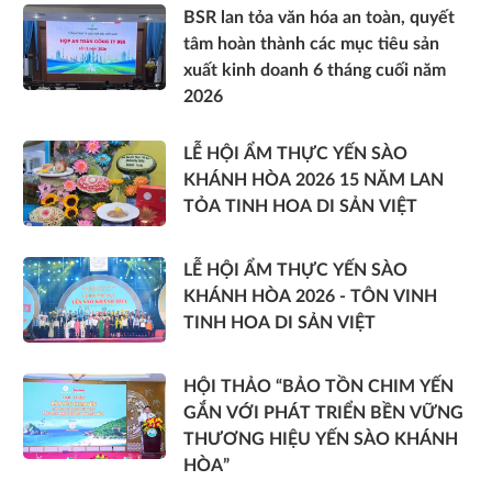
BSR lan tỏa văn hóa an toàn, quyết
tâm hoàn thành các mục tiêu sản
xuất kinh doanh 6 tháng cuối năm
2026
LỄ HỘI ẨM THỰC YẾN SÀO
KHÁNH HÒA 2026 15 NĂM LAN
TỎA TINH HOA DI SẢN VIỆT
LỄ HỘI ẨM THỰC YẾN SÀO
KHÁNH HÒA 2026 - TÔN VINH
TINH HOA DI SẢN VIỆT
HỘI THẢO “BẢO TỒN CHIM YẾN
GẮN VỚI PHÁT TRIỂN BỀN VỮNG
THƯƠNG HIỆU YẾN SÀO KHÁNH
HÒA”