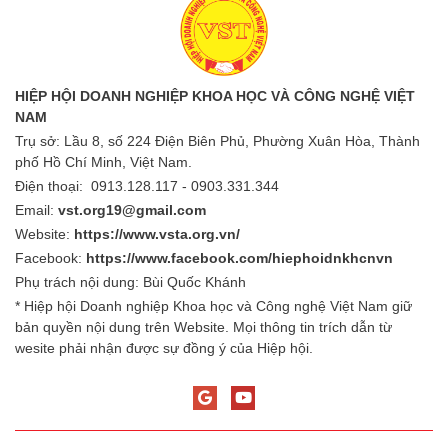
Chương trình Vinh danh " Doanh nghiệp Việt Nam Điển
hình Sáng tạo - lần thứ 9 năm 2026 "
Thanh niên mang nông sản các địa phương đi tranh tài
khởi nghiệp đổi mới sáng tạo
Kết nối công nghệ, xây dựng hệ sinh thái y tế thông
minh
100 ngày cao điểm tháo gỡ điểm nghẽn chuyển đổi số:
Tăng tốc để Nghị quyết 57 đi vào cuộc sống
Tin Hội viên