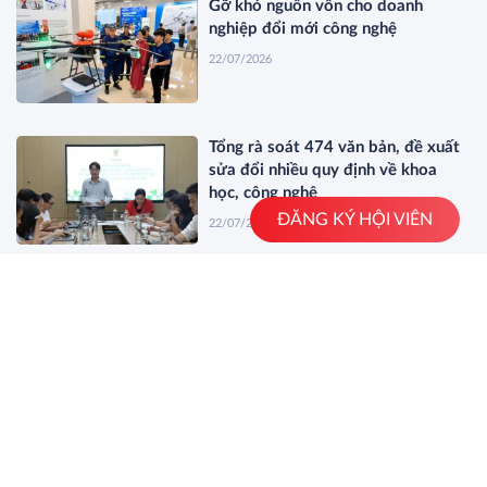
Gỡ khó nguồn vốn cho doanh
nghiệp đổi mới công nghệ
22/07/2026
Tổng rà soát 474 văn bản, đề xuất
sửa đổi nhiều quy định về khoa
học, công nghệ
ĐĂNG KÝ HỘI VIÊN
22/07/2026
Đẩy nhanh tiến độ thực hiện nhiệm
vụ khoa học, công nghệ, đổi mới
sáng tạo và chuyển đổi số
20/07/2026
Khởi động Ngày hội Trí tuệ nhân
tạo Việt Nam 2026
20/07/2026