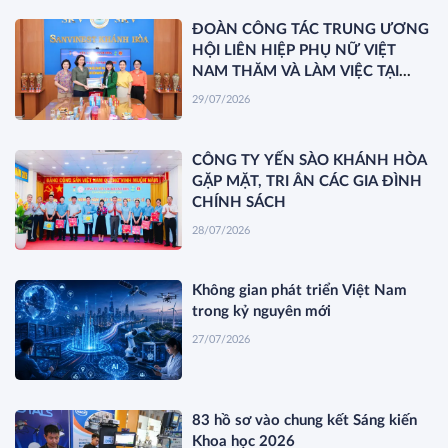
ĐOÀN CÔNG TÁC TRUNG ƯƠNG
HỘI LIÊN HIỆP PHỤ NỮ VIỆT
NAM THĂM VÀ LÀM VIỆC TẠI
YẾN SÀO KHÁNH HÒA
29/07/2026
CÔNG TY YẾN SÀO KHÁNH HÒA
GẶP MẶT, TRI ÂN CÁC GIA ĐÌNH
CHÍNH SÁCH
28/07/2026
Không gian phát triển Việt Nam
trong kỷ nguyên mới
27/07/2026
83 hồ sơ vào chung kết Sáng kiến
Khoa học 2026