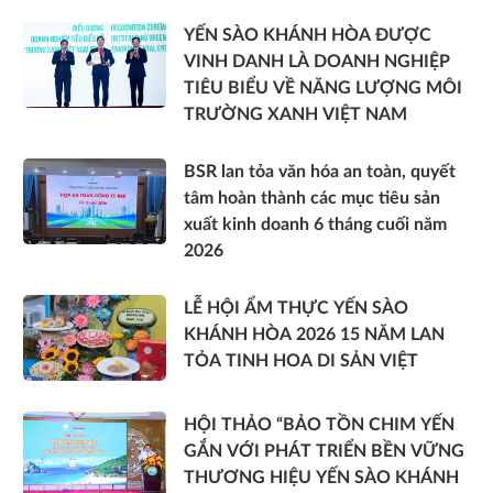
YẾN SÀO KHÁNH HÒA ĐƯỢC
VINH DANH LÀ DOANH NGHIỆP
TIÊU BIỂU VỀ NĂNG LƯỢNG MÔI
TRƯỜNG XANH VIỆT NAM
BSR lan tỏa văn hóa an toàn, quyết
tâm hoàn thành các mục tiêu sản
xuất kinh doanh 6 tháng cuối năm
2026
LỄ HỘI ẨM THỰC YẾN SÀO
KHÁNH HÒA 2026 15 NĂM LAN
TỎA TINH HOA DI SẢN VIỆT
HỘI THẢO “BẢO TỒN CHIM YẾN
GẮN VỚI PHÁT TRIỂN BỀN VỮNG
THƯƠNG HIỆU YẾN SÀO KHÁNH