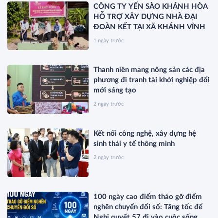
CÔNG TY YẾN SÀO KHÁNH HÒA
HỖ TRỢ XÂY DỰNG NHÀ ĐẠI
ĐOÀN KẾT TẠI XÃ KHÁNH VĨNH
1 ngày trước
Thanh niên mang nông sản các địa
phương đi tranh tài khởi nghiệp đổi
mới sáng tạo
2 ngày trước
Kết nối công nghệ, xây dựng hệ
sinh thái y tế thông minh
2 ngày trước
100 ngày cao điểm tháo gỡ điểm
nghẽn chuyển đổi số: Tăng tốc để
Nghị quyết 57 đi vào cuộc sống