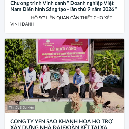
Chương trình Vinh danh " Doanh nghiệp Việt
Nam Điển hình Sáng tạo - lần thứ 9 năm 2026 "
HỒ SƠ LIÊN QUAN CẦN THIẾT CHO XÉT
VINH DANH
Tin tức & Sự kiện
CÔNG TY YẾN SÀO KHÁNH HÒA HỖ TRỢ
XÂY DỰNG NHÀ ĐẠI ĐOÀN KẾT TẠI XÃ