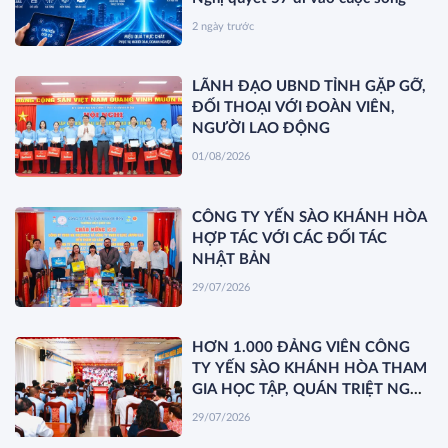
2 ngày trước
LÃNH ĐẠO UBND TỈNH GẶP GỠ,
ĐỐI THOẠI VỚI ĐOÀN VIÊN,
NGƯỜI LAO ĐỘNG
01/08/2026
CÔNG TY YẾN SÀO KHÁNH HÒA
HỢP TÁC VỚI CÁC ĐỐI TÁC
NHẬT BẢN
29/07/2026
HƠN 1.000 ĐẢNG VIÊN CÔNG
TY YẾN SÀO KHÁNH HÒA THAM
GIA HỌC TẬP, QUÁN TRIỆT NGHỊ
QUYẾT HỘI NGHỊ TRUNG ƯƠNG
29/07/2026
3 KHÓA XIV