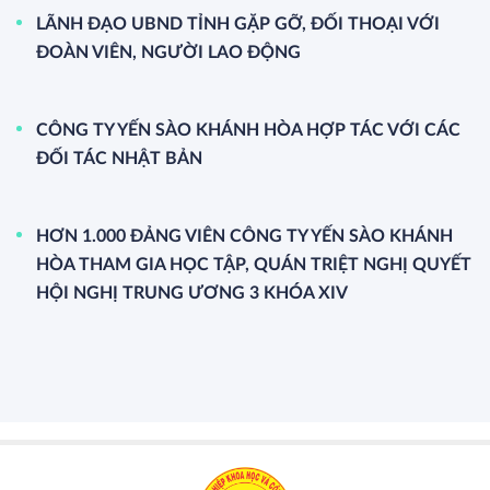
LÃNH ĐẠO UBND TỈNH GẶP GỠ, ĐỐI THOẠI VỚI
ĐOÀN VIÊN, NGƯỜI LAO ĐỘNG
CÔNG TY YẾN SÀO KHÁNH HÒA HỢP TÁC VỚI CÁC
ĐỐI TÁC NHẬT BẢN
HƠN 1.000 ĐẢNG VIÊN CÔNG TY YẾN SÀO KHÁNH
HÒA THAM GIA HỌC TẬP, QUÁN TRIỆT NGHỊ QUYẾT
HỘI NGHỊ TRUNG ƯƠNG 3 KHÓA XIV