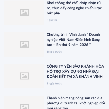
Khơi thông thể chế, chấp nhận rủi
ro, thúc đẩy công nghệ chiến lược
bứt phá
5 giờ tới
Chương trình Vinh danh " Doanh
nghiệp Việt Nam Điển hình Sáng
tạo - lần thứ 9 năm 2026 "
18 giờ trước
CÔNG TY YẾN SÀO KHÁNH HÒA
HỖ TRỢ XÂY DỰNG NHÀ ĐẠI
ĐOÀN KẾT TẠI XÃ KHÁNH VĨNH
1 ngày trước
Thanh niên mang nông sản các địa
phương đi tranh tài khởi nghiệp đổi
mới sáng tạo