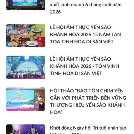
xuất kinh doanh 6 tháng cuối năm
2026
LỄ HỘI ẨM THỰC YẾN SÀO
KHÁNH HÒA 2026 15 NĂM LAN
TỎA TINH HOA DI SẢN VIỆT
LỄ HỘI ẨM THỰC YẾN SÀO
KHÁNH HÒA 2026 - TÔN VINH
TINH HOA DI SẢN VIỆT
HỘI THẢO “BẢO TỒN CHIM YẾN
GẮN VỚI PHÁT TRIỂN BỀN VỮNG
THƯƠNG HIỆU YẾN SÀO KHÁNH
HÒA”
Khởi động Ngày hội Trí tuệ nhân tạo