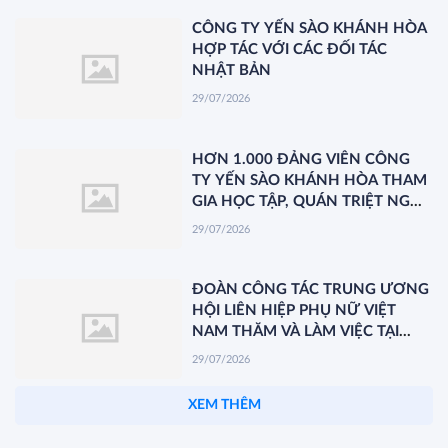
CÔNG TY YẾN SÀO KHÁNH HÒA
HỢP TÁC VỚI CÁC ĐỐI TÁC
NHẬT BẢN
29/07/2026
HƠN 1.000 ĐẢNG VIÊN CÔNG
TY YẾN SÀO KHÁNH HÒA THAM
GIA HỌC TẬP, QUÁN TRIỆT NGHỊ
QUYẾT HỘI NGHỊ TRUNG ƯƠNG
29/07/2026
3 KHÓA XIV
ĐOÀN CÔNG TÁC TRUNG ƯƠNG
HỘI LIÊN HIỆP PHỤ NỮ VIỆT
NAM THĂM VÀ LÀM VIỆC TẠI
YẾN SÀO KHÁNH HÒA
29/07/2026
XEM THÊM