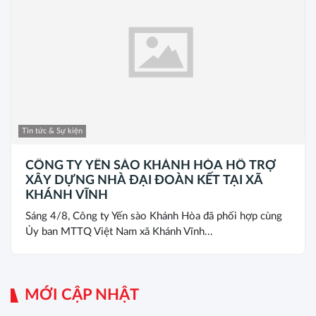
Tin tức & Sự kiện
CÔNG TY YẾN SÀO KHÁNH HÒA HỖ TRỢ
XÂY DỰNG NHÀ ĐẠI ĐOÀN KẾT TẠI XÃ
KHÁNH VĨNH
Sáng 4/8, Công ty Yến sào Khánh Hòa đã phối hợp cùng
Ủy ban MTTQ Việt Nam xã Khánh Vĩnh...
MỚI CẬP NHẬT