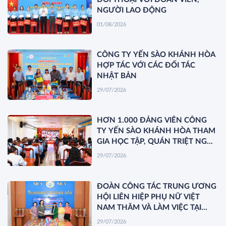
NGƯỜI LAO ĐỘNG
01/08/2026
CÔNG TY YẾN SÀO KHÁNH HÒA
HỢP TÁC VỚI CÁC ĐỐI TÁC
NHẬT BẢN
29/07/2026
HƠN 1.000 ĐẢNG VIÊN CÔNG
TY YẾN SÀO KHÁNH HÒA THAM
GIA HỌC TẬP, QUÁN TRIỆT NGHỊ
QUYẾT HỘI NGHỊ TRUNG ƯƠNG
29/07/2026
3 KHÓA XIV
ĐOÀN CÔNG TÁC TRUNG ƯƠNG
HỘI LIÊN HIỆP PHỤ NỮ VIỆT
NAM THĂM VÀ LÀM VIỆC TẠI
YẾN SÀO KHÁNH HÒA
29/07/2026