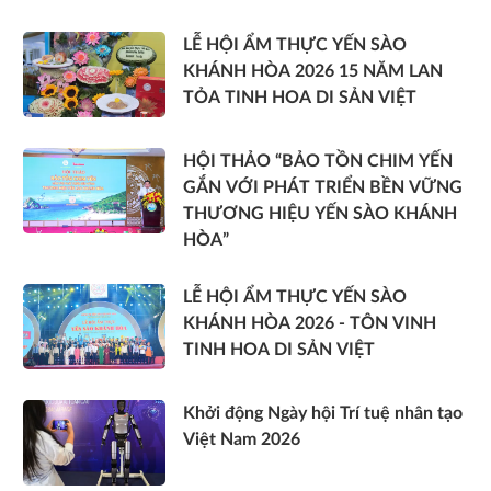
LỄ HỘI ẨM THỰC YẾN SÀO
KHÁNH HÒA 2026 15 NĂM LAN
TỎA TINH HOA DI SẢN VIỆT
HỘI THẢO “BẢO TỒN CHIM YẾN
GẮN VỚI PHÁT TRIỂN BỀN VỮNG
THƯƠNG HIỆU YẾN SÀO KHÁNH
HÒA”
LỄ HỘI ẨM THỰC YẾN SÀO
KHÁNH HÒA 2026 - TÔN VINH
TINH HOA DI SẢN VIỆT
Khởi động Ngày hội Trí tuệ nhân tạo
Việt Nam 2026