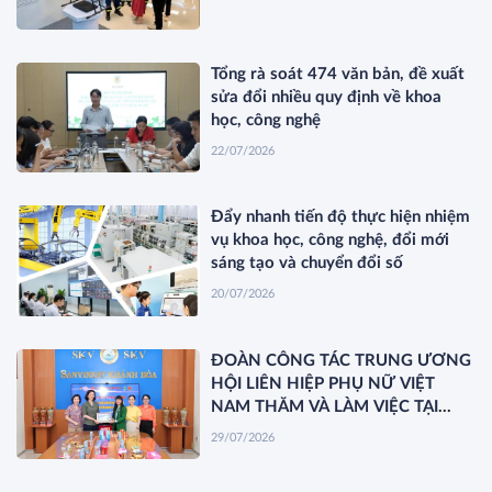
Tổng rà soát 474 văn bản, đề xuất
sửa đổi nhiều quy định về khoa
học, công nghệ
22/07/2026
Đẩy nhanh tiến độ thực hiện nhiệm
vụ khoa học, công nghệ, đổi mới
sáng tạo và chuyển đổi số
20/07/2026
ĐOÀN CÔNG TÁC TRUNG ƯƠNG
HỘI LIÊN HIỆP PHỤ NỮ VIỆT
NAM THĂM VÀ LÀM VIỆC TẠI
YẾN SÀO KHÁNH HÒA
29/07/2026