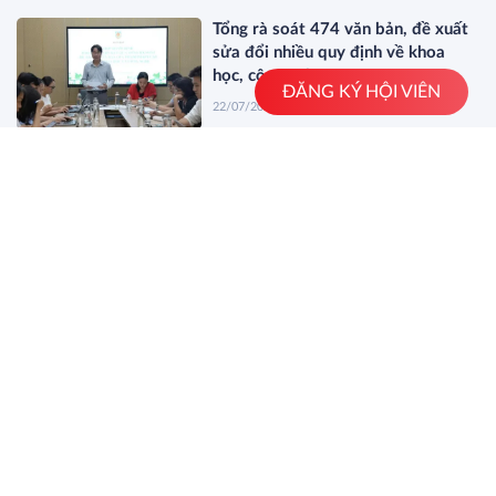
Tổng rà soát 474 văn bản, đề xuất
sửa đổi nhiều quy định về khoa
học, công nghệ
ĐĂNG KÝ HỘI VIÊN
22/07/2026
Đẩy nhanh tiến độ thực hiện nhiệm
vụ khoa học, công nghệ, đổi mới
sáng tạo và chuyển đổi số
20/07/2026
XEM THÊM
Tin báo chí