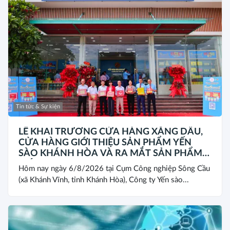
Tin tức & Sự kiện
LỄ KHAI TRƯƠNG CỬA HÀNG XĂNG DẦU,
CỬA HÀNG GIỚI THIỆU SẢN PHẨM YẾN
SÀO KHÁNH HÒA VÀ RA MẮT SẢN PHẨM
MỚI SANEST/SANVINEST SVN79
Hôm nay ngày 6/8/2026 tại Cụm Công nghiệp Sông Cầu
(xã Khánh Vĩnh, tỉnh Khánh Hòa), Công ty Yến sào...