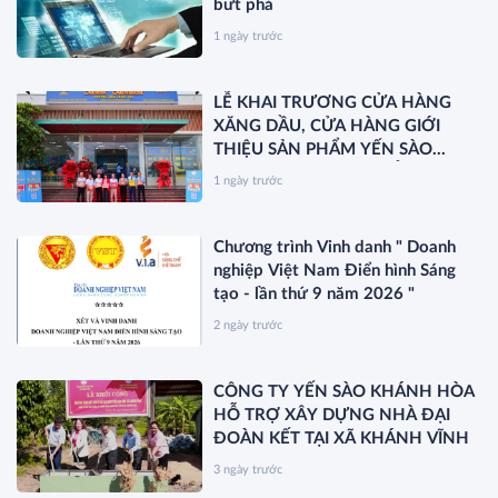
bứt phá
1 ngày trước
LỄ KHAI TRƯƠNG CỬA HÀNG
XĂNG DẦU, CỬA HÀNG GIỚI
THIỆU SẢN PHẨM YẾN SÀO
KHÁNH HÒA VÀ RA MẮT SẢN
1 ngày trước
PHẨM MỚI SANEST/SANVINEST
SVN79
Chương trình Vinh danh " Doanh
nghiệp Việt Nam Điển hình Sáng
tạo - lần thứ 9 năm 2026 "
2 ngày trước
CÔNG TY YẾN SÀO KHÁNH HÒA
HỖ TRỢ XÂY DỰNG NHÀ ĐẠI
ĐOÀN KẾT TẠI XÃ KHÁNH VĨNH
3 ngày trước