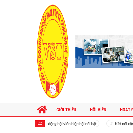
GIỚI THIỆU
HỘI VIÊN
HOẠT 
Hoạt động hội viên hiệp hội nổi bật
Kết nối cộng đồ