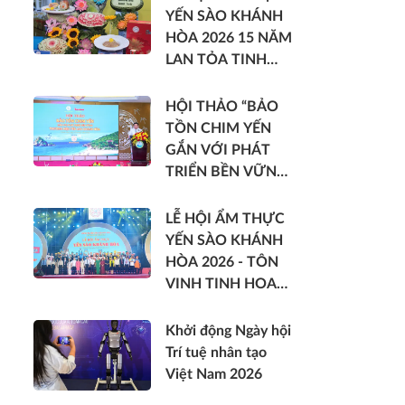
YẾN SÀO KHÁNH
HÒA 2026 15 NĂM
LAN TỎA TINH
HOA DI SẢN VIỆT
HỘI THẢO “BẢO
TỒN CHIM YẾN
GẮN VỚI PHÁT
TRIỂN BỀN VỮNG
THƯƠNG HIỆU
YẾN SÀO KHÁNH
LỄ HỘI ẨM THỰC
HÒA”
YẾN SÀO KHÁNH
HÒA 2026 - TÔN
VINH TINH HOA
DI SẢN VIỆT
Khởi động Ngày hội
Trí tuệ nhân tạo
Việt Nam 2026