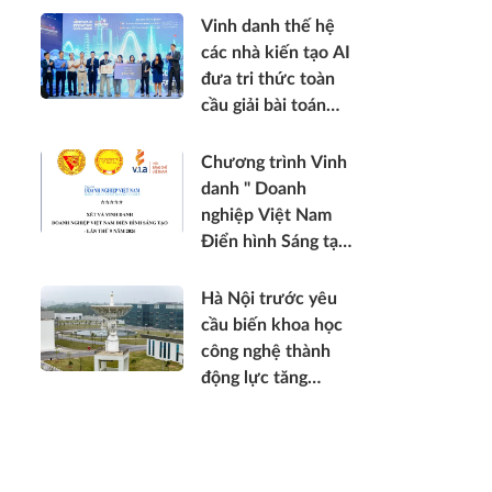
Vinh danh thế hệ
các nhà kiến tạo AI
đưa tri thức toàn
cầu giải bài toán
thực tế Việt Nam
2026
Chương trình Vinh
danh " Doanh
nghiệp Việt Nam
Điển hình Sáng tạo
- lần thứ 9 năm
2026 "
Hà Nội trước yêu
cầu biến khoa học
công nghệ thành
động lực tăng
trưởng mới