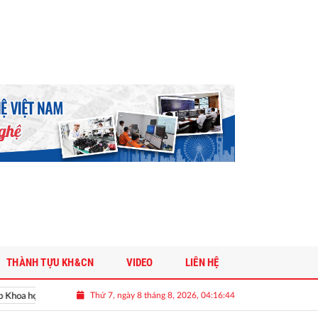
THÀNH TỰU KH&CN
VIDEO
LIÊN HỆ
Thứ 7, ngày 8 tháng 8, 2026, 04:16:45
a học và Công nghệ Việt Nam
Vinh danh doanh nghiệp khoa học và cô