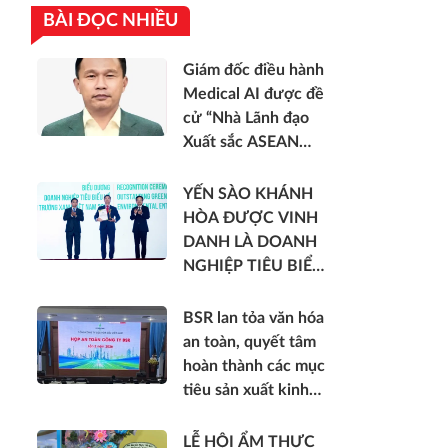
BÀI ĐỌC NHIỀU
Giám đốc điều hành
Medical AI được đề
cử “Nhà Lãnh đạo
Xuất sắc ASEAN
2026”
YẾN SÀO KHÁNH
HÒA ĐƯỢC VINH
DANH LÀ DOANH
NGHIỆP TIÊU BIỂU
VỀ NĂNG LƯỢNG
MÔI TRƯỜNG
BSR lan tỏa văn hóa
XANH VIỆT NAM
an toàn, quyết tâm
hoàn thành các mục
tiêu sản xuất kinh
doanh 6 tháng cuối
năm 2026
LỄ HỘI ẨM THỰC