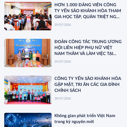
HƠN 1.000 ĐẢNG VIÊN CÔNG
TY YẾN SÀO KHÁNH HÒA THAM
GIA HỌC TẬP, QUÁN TRIỆT NGHỊ
QUYẾT HỘI NGHỊ TRUNG ƯƠNG
29/07/2026
3 KHÓA XIV
ĐOÀN CÔNG TÁC TRUNG ƯƠNG
HỘI LIÊN HIỆP PHỤ NỮ VIỆT
NAM THĂM VÀ LÀM VIỆC TẠI
YẾN SÀO KHÁNH HÒA
29/07/2026
CÔNG TY YẾN SÀO KHÁNH HÒA
GẶP MẶT, TRI ÂN CÁC GIA ĐÌNH
CHÍNH SÁCH
28/07/2026
Không gian phát triển Việt Nam
trong kỷ nguyên mới