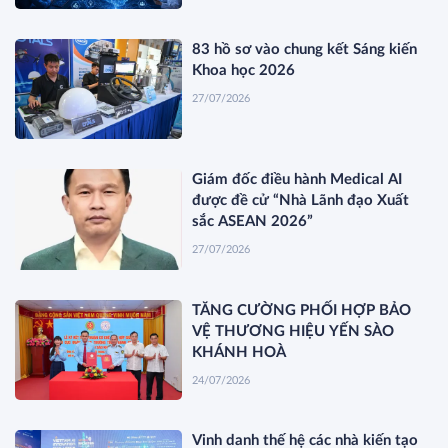
83 hồ sơ vào chung kết Sáng kiến
Khoa học 2026
27/07/2026
Giám đốc điều hành Medical AI
được đề cử “Nhà Lãnh đạo Xuất
sắc ASEAN 2026”
27/07/2026
TĂNG CƯỜNG PHỐI HỢP BẢO
VỆ THƯƠNG HIỆU YẾN SÀO
KHÁNH HOÀ
24/07/2026
Vinh danh thế hệ các nhà kiến tạo