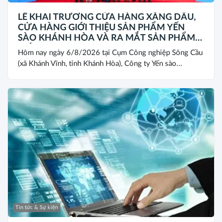
LỄ KHAI TRƯƠNG CỬA HÀNG XĂNG DẦU,
CỬA HÀNG GIỚI THIỆU SẢN PHẨM YẾN
SÀO KHÁNH HÒA VÀ RA MẮT SẢN PHẨM
MỚI SANEST/SANVINEST SVN79
Hôm nay ngày 6/8/2026 tại Cụm Công nghiệp Sông Cầu
(xã Khánh Vĩnh, tỉnh Khánh Hòa), Công ty Yến sào...
Tin tức & Sự kiện