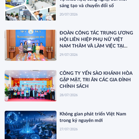
sáng tạo và chuyển đổi số
20/07/2026
ĐOÀN CÔNG TÁC TRUNG ƯƠNG
HỘI LIÊN HIỆP PHỤ NỮ VIỆT
NAM THĂM VÀ LÀM VIỆC TẠI
YẾN SÀO KHÁNH HÒA
29/07/2026
CÔNG TY YẾN SÀO KHÁNH HÒA
GẶP MẶT, TRI ÂN CÁC GIA ĐÌNH
CHÍNH SÁCH
28/07/2026
Không gian phát triển Việt Nam
trong kỷ nguyên mới
27/07/2026