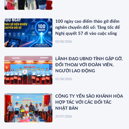
100 ngày cao điểm tháo gỡ điểm
nghẽn chuyển đổi số: Tăng tốc để
Nghị quyết 57 đi vào cuộc sống
03/08/2026
LÃNH ĐẠO UBND TỈNH GẶP GỠ,
ĐỐI THOẠI VỚI ĐOÀN VIÊN,
NGƯỜI LAO ĐỘNG
01/08/2026
CÔNG TY YẾN SÀO KHÁNH HÒA
HỢP TÁC VỚI CÁC ĐỐI TÁC
NHẬT BẢN
29/07/2026