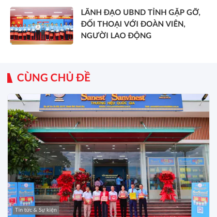
LÃNH ĐẠO UBND TỈNH GẶP GỠ,
ĐỐI THOẠI VỚI ĐOÀN VIÊN,
NGƯỜI LAO ĐỘNG
CÙNG CHỦ ĐỀ
Tin tức & Sự kiện