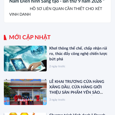
Nam Điển hình Sáng tạo - lần thứ 9 năm 2026 "
HỒ SƠ LIÊN QUAN CẦN THIẾT CHO XÉT
VINH DANH
MỚI CẬP NHẬT
Khơi thông thể chế, chấp nhận rủi
ro, thúc đẩy công nghệ chiến lược
bứt phá
2 ngày trước
LỄ KHAI TRƯƠNG CỬA HÀNG
XĂNG DẦU, CỬA HÀNG GIỚI
THIỆU SẢN PHẨM YẾN SÀO
KHÁNH HÒA VÀ RA MẮT SẢN
3 ngày trước
PHẨM MỚI SANEST/SANVINEST
SVN79