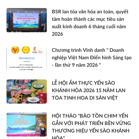
BSR lan tỏa văn hóa an toàn, quyết
tâm hoàn thành các mục tiêu sản
xuất kinh doanh 6 tháng cuối năm
2026
Chương trình Vinh danh " Doanh
nghiệp Việt Nam Điển hình Sáng tạo
- lần thứ 9 năm 2026 "
LỄ HỘI ẨM THỰC YẾN SÀO
KHÁNH HÒA 2026 15 NĂM LAN
TỎA TINH HOA DI SẢN VIỆT
HỘI THẢO “BẢO TỒN CHIM YẾN
GẮN VỚI PHÁT TRIỂN BỀN VỮNG
THƯƠNG HIỆU YẾN SÀO KHÁNH
HÒA”