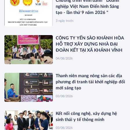
Chương trình Vinh danh " Doanh
nghiệp Việt Nam Điển hình Sáng
tạo - lần thứ 9 năm 2026 "
3 ngày trước
CÔNG TY YẾN SÀO KHÁNH HÒA
HỖ TRỢ XÂY DỰNG NHÀ ĐẠI
ĐOÀN KẾT TẠI XÃ KHÁNH VĨNH
04/08/2026
Thanh niên mang nông sản các địa
phương đi tranh tài khởi nghiệp đổi
mới sáng tạo
03/08/2026
Kết nối công nghệ, xây dựng hệ
sinh thái y tế thông minh
03/08/2026