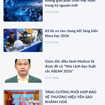
Không gian phát triển Việt Nam
trong kỷ nguyên mới
27/07/2026
83 hồ sơ vào chung kết Sáng kiến
Khoa học 2026
27/07/2026
Giám đốc điều hành Medical AI
được đề cử “Nhà Lãnh đạo Xuất
sắc ASEAN 2026”
27/07/2026
TĂNG CƯỜNG PHỐI HỢP BẢO
VỆ THƯƠNG HIỆU YẾN SÀO
KHÁNH HOÀ