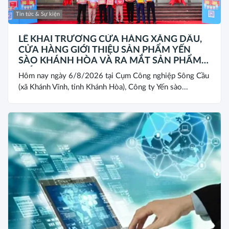
Tin tức & Sự kiện
LỄ KHAI TRƯƠNG CỬA HÀNG XĂNG DẦU,
CỬA HÀNG GIỚI THIỆU SẢN PHẨM YẾN
SÀO KHÁNH HÒA VÀ RA MẮT SẢN PHẨM
MỚI SANEST/SANVINEST SVN79
Hôm nay ngày 6/8/2026 tại Cụm Công nghiệp Sông Cầu
(xã Khánh Vĩnh, tỉnh Khánh Hòa), Công ty Yến sào...