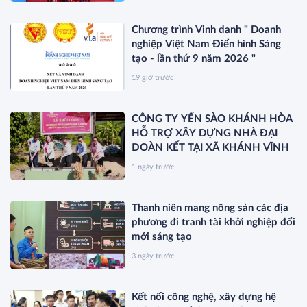
SVN79
Chương trình Vinh danh " Doanh
nghiệp Việt Nam Điển hình Sáng
tạo - lần thứ 9 năm 2026 "
19 giờ trước
CÔNG TY YẾN SÀO KHÁNH HÒA
HỖ TRỢ XÂY DỰNG NHÀ ĐẠI
ĐOÀN KẾT TẠI XÃ KHÁNH VĨNH
1 ngày trước
Thanh niên mang nông sản các địa
phương đi tranh tài khởi nghiệp đổi
mới sáng tạo
3 ngày trước
Kết nối công nghệ, xây dựng hệ