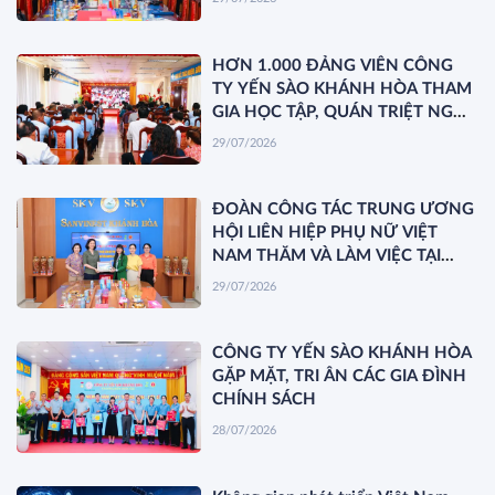
HƠN 1.000 ĐẢNG VIÊN CÔNG
TY YẾN SÀO KHÁNH HÒA THAM
GIA HỌC TẬP, QUÁN TRIỆT NGHỊ
QUYẾT HỘI NGHỊ TRUNG ƯƠNG
29/07/2026
3 KHÓA XIV
ĐOÀN CÔNG TÁC TRUNG ƯƠNG
HỘI LIÊN HIỆP PHỤ NỮ VIỆT
NAM THĂM VÀ LÀM VIỆC TẠI
YẾN SÀO KHÁNH HÒA
29/07/2026
CÔNG TY YẾN SÀO KHÁNH HÒA
GẶP MẶT, TRI ÂN CÁC GIA ĐÌNH
CHÍNH SÁCH
28/07/2026