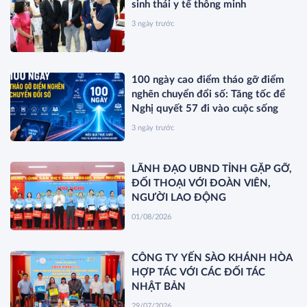
sinh thái y tế thông minh
3 ngày trước
100 ngày cao điểm tháo gỡ điểm
nghẽn chuyển đổi số: Tăng tốc để
Nghị quyết 57 đi vào cuộc sống
3 ngày trước
LÃNH ĐẠO UBND TỈNH GẶP GỠ,
ĐỐI THOẠI VỚI ĐOÀN VIÊN,
NGƯỜI LAO ĐỘNG
01/08/2026
CÔNG TY YẾN SÀO KHÁNH HÒA
HỢP TÁC VỚI CÁC ĐỐI TÁC
NHẬT BẢN
29/07/2026