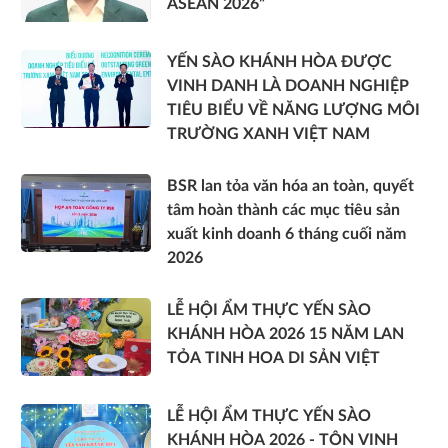
ASEAN 2026”
YẾN SÀO KHÁNH HÒA ĐƯỢC
VINH DANH LÀ DOANH NGHIỆP
TIÊU BIỂU VỀ NĂNG LƯỢNG MÔI
TRƯỜNG XANH VIỆT NAM
BSR lan tỏa văn hóa an toàn, quyết
tâm hoàn thành các mục tiêu sản
xuất kinh doanh 6 tháng cuối năm
2026
LỄ HỘI ẨM THỰC YẾN SÀO
KHÁNH HÒA 2026 15 NĂM LAN
TỎA TINH HOA DI SẢN VIỆT
LỄ HỘI ẨM THỰC YẾN SÀO
KHÁNH HÒA 2026 - TÔN VINH