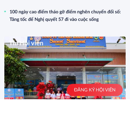
100 ngày cao điểm tháo gỡ điểm nghẽn chuyển đổi số:
Tăng tốc để Nghị quyết 57 đi vào cuộc sống
Tin Hội viên
ĐĂNG KÝ HỘI VIÊN
LỄ KHAI TRƯƠNG CỬA HÀNG XĂNG DẦU, CỬA
HÀNG GIỚI THIỆU SẢN PHẨM YẾN SÀO KHÁNH