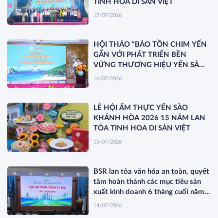
TINH HOA DI SẢN VIỆT
17/07/2026
HỘI THẢO “BẢO TỒN CHIM YẾN
GẮN VỚI PHÁT TRIỂN BỀN
VỮNG THƯƠNG HIỆU YẾN SÀO
KHÁNH HÒA”
16/07/2026
LỄ HỘI ẨM THỰC YẾN SÀO
KHÁNH HÒA 2026 15 NĂM LAN
TỎA TINH HOA DI SẢN VIỆT
15/07/2026
BSR lan tỏa văn hóa an toàn, quyết
tâm hoàn thành các mục tiêu sản
xuất kinh doanh 6 tháng cuối năm
2026
14/07/2026