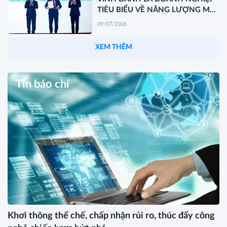
TIÊU BIỂU VỀ NĂNG LƯỢNG MÔI
TRƯỜNG XANH VIỆT NAM
09/07/2026
XEM THÊM
Tin báo chí
Khơi thông thể chế, chấp nhận rủi ro, thúc đẩy công