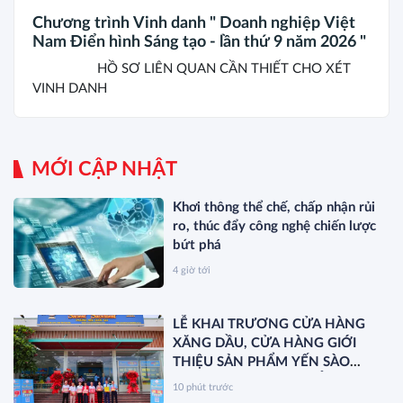
Chương trình Vinh danh " Doanh nghiệp Việt
Nam Điển hình Sáng tạo - lần thứ 9 năm 2026 "
HỒ SƠ LIÊN QUAN CẦN THIẾT CHO XÉT
VINH DANH
MỚI CẬP NHẬT
Khơi thông thể chế, chấp nhận rủi
ro, thúc đẩy công nghệ chiến lược
bứt phá
4 giờ tới
LỄ KHAI TRƯƠNG CỬA HÀNG
XĂNG DẦU, CỬA HÀNG GIỚI
THIỆU SẢN PHẨM YẾN SÀO
KHÁNH HÒA VÀ RA MẮT SẢN
10 phút trước
PHẨM MỚI SANEST/SANVINEST