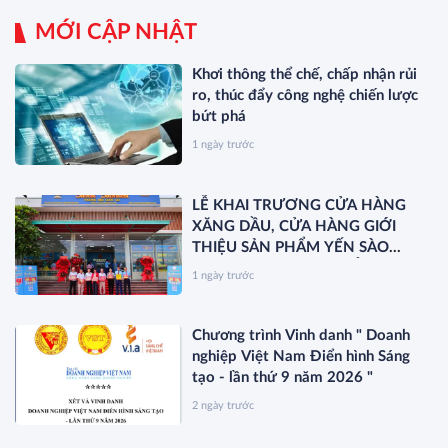
MỚI CẬP NHẬT
Khơi thông thể chế, chấp nhận rủi
ro, thúc đẩy công nghệ chiến lược
bứt phá
1 ngày trước
LỄ KHAI TRƯƠNG CỬA HÀNG
XĂNG DẦU, CỬA HÀNG GIỚI
THIỆU SẢN PHẨM YẾN SÀO
KHÁNH HÒA VÀ RA MẮT SẢN
1 ngày trước
PHẨM MỚI SANEST/SANVINEST
SVN79
Chương trình Vinh danh " Doanh
nghiệp Việt Nam Điển hình Sáng
tạo - lần thứ 9 năm 2026 "
2 ngày trước