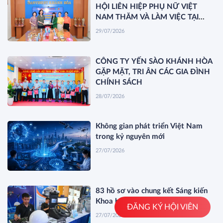
HỘI LIÊN HIỆP PHỤ NỮ VIỆT
NAM THĂM VÀ LÀM VIỆC TẠI
YẾN SÀO KHÁNH HÒA
29/07/2026
CÔNG TY YẾN SÀO KHÁNH HÒA
GẶP MẶT, TRI ÂN CÁC GIA ĐÌNH
CHÍNH SÁCH
28/07/2026
Không gian phát triển Việt Nam
trong kỷ nguyên mới
27/07/2026
83 hồ sơ vào chung kết Sáng kiến
Khoa học 2026
ĐĂNG KÝ HỘI VIÊN
27/07/2026