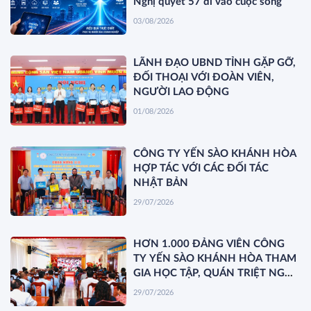
Nghị quyết 57 đi vào cuộc sống
03/08/2026
LÃNH ĐẠO UBND TỈNH GẶP GỠ,
ĐỐI THOẠI VỚI ĐOÀN VIÊN,
NGƯỜI LAO ĐỘNG
01/08/2026
CÔNG TY YẾN SÀO KHÁNH HÒA
HỢP TÁC VỚI CÁC ĐỐI TÁC
NHẬT BẢN
29/07/2026
HƠN 1.000 ĐẢNG VIÊN CÔNG
TY YẾN SÀO KHÁNH HÒA THAM
GIA HỌC TẬP, QUÁN TRIỆT NGHỊ
QUYẾT HỘI NGHỊ TRUNG ƯƠNG
29/07/2026
3 KHÓA XIV