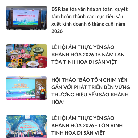
BSR lan tỏa văn hóa an toàn, quyết
tâm hoàn thành các mục tiêu sản
xuất kinh doanh 6 tháng cuối năm
2026
LỄ HỘI ẨM THỰC YẾN SÀO
KHÁNH HÒA 2026 15 NĂM LAN
TỎA TINH HOA DI SẢN VIỆT
HỘI THẢO “BẢO TỒN CHIM YẾN
GẮN VỚI PHÁT TRIỂN BỀN VỮNG
THƯƠNG HIỆU YẾN SÀO KHÁNH
HÒA”
LỄ HỘI ẨM THỰC YẾN SÀO
KHÁNH HÒA 2026 - TÔN VINH
TINH HOA DI SẢN VIỆT