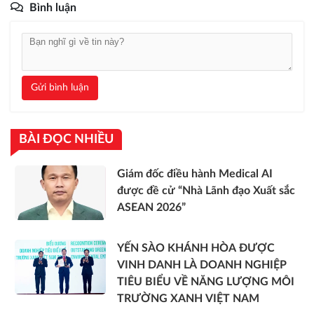
Bình luận
Gửi bình luận
BÀI ĐỌC NHIỀU
Giám đốc điều hành Medical AI
được đề cử “Nhà Lãnh đạo Xuất sắc
ASEAN 2026”
YẾN SÀO KHÁNH HÒA ĐƯỢC
VINH DANH LÀ DOANH NGHIỆP
TIÊU BIỂU VỀ NĂNG LƯỢNG MÔI
TRƯỜNG XANH VIỆT NAM