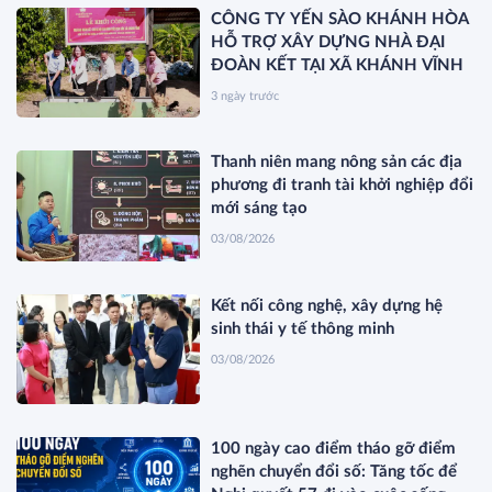
CÔNG TY YẾN SÀO KHÁNH HÒA
HỖ TRỢ XÂY DỰNG NHÀ ĐẠI
ĐOÀN KẾT TẠI XÃ KHÁNH VĨNH
3 ngày trước
Thanh niên mang nông sản các địa
phương đi tranh tài khởi nghiệp đổi
mới sáng tạo
03/08/2026
Kết nối công nghệ, xây dựng hệ
sinh thái y tế thông minh
03/08/2026
100 ngày cao điểm tháo gỡ điểm
nghẽn chuyển đổi số: Tăng tốc để