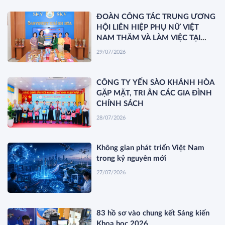
ĐOÀN CÔNG TÁC TRUNG ƯƠNG
HỘI LIÊN HIỆP PHỤ NỮ VIỆT
NAM THĂM VÀ LÀM VIỆC TẠI
YẾN SÀO KHÁNH HÒA
29/07/2026
CÔNG TY YẾN SÀO KHÁNH HÒA
GẶP MẶT, TRI ÂN CÁC GIA ĐÌNH
CHÍNH SÁCH
28/07/2026
Không gian phát triển Việt Nam
trong kỷ nguyên mới
27/07/2026
83 hồ sơ vào chung kết Sáng kiến
Khoa học 2026