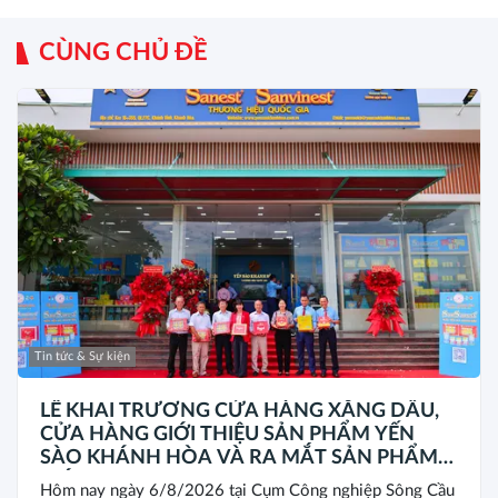
CÙNG CHỦ ĐỀ
Tin tức & Sự kiện
LỄ KHAI TRƯƠNG CỬA HÀNG XĂNG DẦU,
CỬA HÀNG GIỚI THIỆU SẢN PHẨM YẾN
SÀO KHÁNH HÒA VÀ RA MẮT SẢN PHẨM
MỚI SANEST/SANVINEST SVN79
Hôm nay ngày 6/8/2026 tại Cụm Công nghiệp Sông Cầu